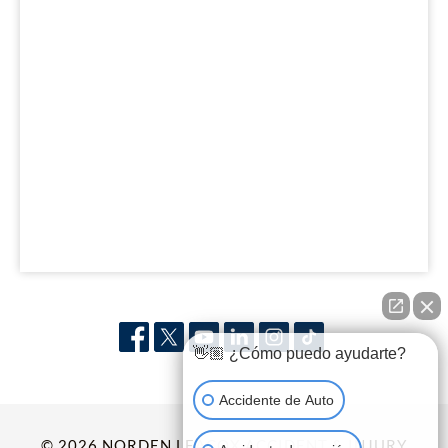
👋🏼 ¿Cómo puedo ayudarte?
Accidente de Auto
© 2026 NORDEN LEACOX ACCIDENT & INJURY