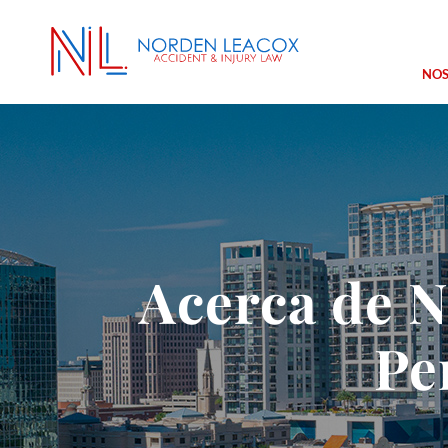
NO
ACERCA DE NOSOTROS
ACCIDENT
NUESTROS ABOGADOS
ACCIDENT
RESULTADOS DE LOS CASOS
LESIONES
PARTICIPACIÓN EN LA COMUN
LESIONES
Acerca de N
MUERTE P
VER MÁS
Pe