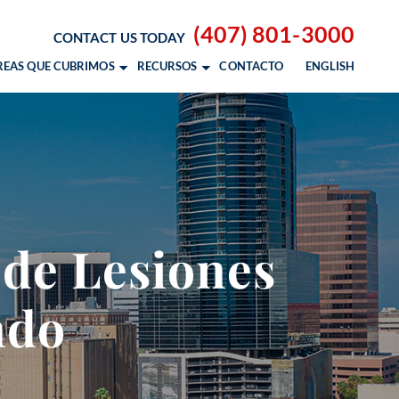
(407) 801-3000
CONTACT US TODAY
REAS QUE CUBRIMOS
RECURSOS
CONTACTO
ENGLISH
 SOBRE LESIONES PERSONALES
RLANDO, FL
BLOG DE LESIONES PERSONALES
OCOA, FL
ELBOURNE, FL
LM BAY, FL
 de Lesiones
TUSVILLE, FL
AKELAND, FL
ndo
LBUQUERQUE, NM