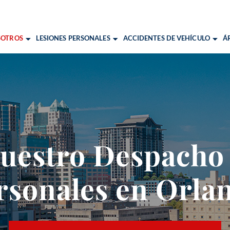
SOTROS
LESIONES PERSONALES
ACCIDENTES DE VEHÍCULO
Á
ES DE PEATONES
ACCIDENTES DE AUTO
RECURSOS
O
ES POR RESBALONES Y CAÍDAS
ACCIDENTES DE CAMIÓN
NUESTRO 
C
 CATASTRÓFICAS
ACCIDENTES DE MOTO
M
IDAD
 CEREBRALES
PA
uestro Despacho
OR NEGLIGENCIA
TI
L
rsonales en Orla
A