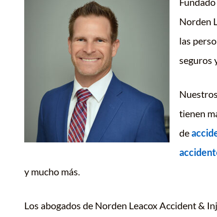
Fundado 
Norden L
las perso
seguros 
Nuestro
tienen m
de
accid
accident
y mucho más.
Los abogados de Norden Leacox Accident & In